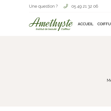
Une question ?
05 49 21 32 06
133 Avenue Maréchal Foch
86100 Châtellerault
ACCUEIL
COIFFU
05 49 21 32 06
""
Me
Adresse email de réception
