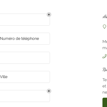
Am
s
n
.
Numéro de téléphone
Me
ma
No
Ville
Te
et
ne