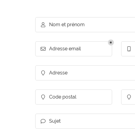
Recopier le code ci-contre

Rafraîchir le captcha

Nom et prénom

En cochant cette case, vous consentez à recevoir nos propositions
commerciales à l'adresse email indiqué ci-dessus. Vous pouvez vou
désinscrire à tout moment en utilisant
le formulaire de désinscriptio
Adresse email


Inscription
Adresse

Code postal


Sujet
