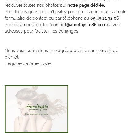
retrouver toutes nos photos sur
notre page dédiée.
Pour toutes questions, n'hésitez pas à nous contacter via notre
formulaire de contact ou par téléphone au
05 49 21 32 06
.
Pensez à nous ajouter (
contact@amethyste86.com
) à vos
En cochant cette case, vous consentez à recevoir nos propositions commerciales à
adresses pour faciliter nos échanges.
l'adresse email indiqué ci-dessus. Vous pouvez vous désinscrire à tout moment en
utilisant
le formulaire de désinscription
.
Inscription
Nous vous souhaitons une agréable visite sur notre site, à
bientôt.
L'équipe de Amethyste
Une question ?