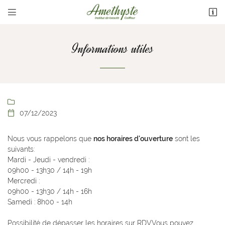


133 Avenue Maréchal Foch
86100 Châtellerault
05 49 21 32 06
Informations utiles
""

07/12/2023

Nous vous rappelons que
nos horaires d'ouverture
sont les
suivants:
Adresse email de réception

Mardi - Jeudi - vendredi :
09h00 - 13h30 / 14h - 19h
Mercredi :
Recopier le code ci-contre

09h00 - 13h30 / 14h - 16h
Samedi : 8h00 - 14h
Rafraîchir le captcha

Possibilité de dépasser les horaires sur RDVVous pouvez