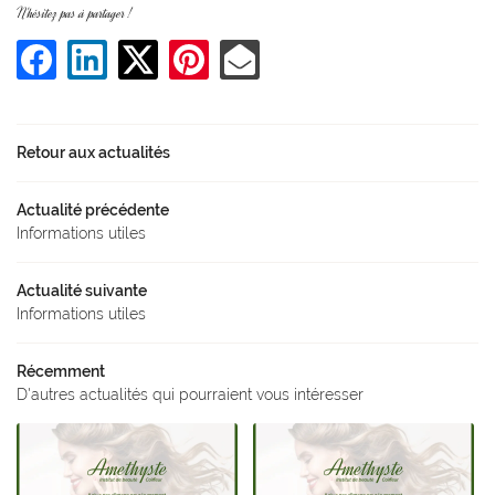
N'hésitez pas à partager !
ACCUEIL
05 49 21 32 0
COIFFURE
Rejoignez-nous :
TIQUE - BIEN-ÊTRE
Retour aux actualités
EN IMAGES
Actualité précédente
Informations utiles
AVIS
Restez informés
Actualité suivante
ACTUALITÉS
Inscription Newsl
Informations utiles
CONTACT
Récemment
Tarifs & Réserva
D'autres actualités qui pourraient vous intéresser