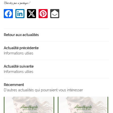
N'hésitez pas à partager !
ACCUEIL
05 49 21 32 0
COIFFURE
Rejoignez-nous :
TIQUE - BIEN-ÊTRE
Retour aux actualités
EN IMAGES
Actualité précédente
Informations utiles
AVIS
Restez informés
Actualité suivante
ACTUALITÉS
Inscription Newsl
Informations utiles
CONTACT
Récemment
Tarifs & Réserva
D'autres actualités qui pourraient vous intéresser