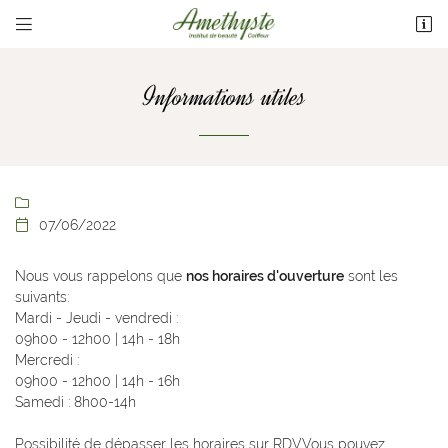


133 Avenue Maréchal Foch
86100 Châtellerault
05 49 21 32 06
Informations utiles
""

07/06/2022

Nous vous rappelons que
nos horaires d'ouverture
sont les
suivants:
Adresse email de réception

Mardi - Jeudi - vendredi :
09h00 - 12h00 | 14h - 18h
Mercredi :
Recopier le code ci-contre

09h00 - 12h00 | 14h - 16h
Samedi : 8h00-14h
Rafraîchir le captcha

Possibilité de dépasser les horaires sur RDVVous pouvez