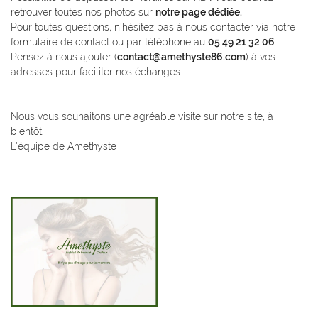
retrouver toutes nos photos sur
notre page dédiée.
Pour toutes questions, n'hésitez pas à nous contacter via notre
formulaire de contact ou par téléphone au
05 49 21 32 06
.
Pensez à nous ajouter (
contact@amethyste86.com
) à vos
En cochant cette case, vous consentez à recevoir nos propositions commerciales à
adresses pour faciliter nos échanges.
l'adresse email indiqué ci-dessus. Vous pouvez vous désinscrire à tout moment en
utilisant
le formulaire de désinscription
.
Inscription
Nous vous souhaitons une agréable visite sur notre site, à
bientôt.
L'équipe de Amethyste
Une question ?